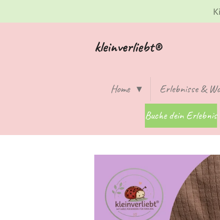
K
Zum
Hauptinhalt
springen
kleinverliebt®
Home
Erlebnisse & W
Buche dein Erlebnis