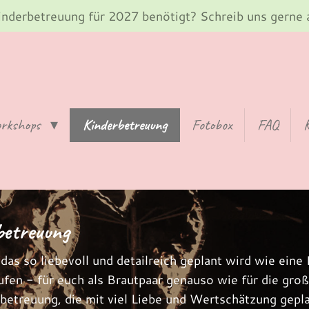
inderbetreuung für 2027 benötigt? Schreib uns gerne 
orkshops
Kinderbetreuung
Fotobox
FAQ
rbetreuung
 das so liebevoll und detailreich geplant wird wie ein
aufen - für euch als Brautpaar genauso wie für die gro
betreuung, die mit viel Liebe und Wertschätzung gepla