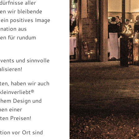
ürfnisse aller
fen wir bleibende
 ein positives Image
ination aus
en für rundum
vents und sinnvolle
lisieren!
ten, haben wir auch
leinverliebt®
schem Design und
men einer
rten Preisen!
tion vor Ort sind