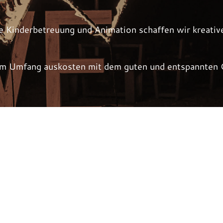
e Kinderbetreuung und Animation schaffen wir kreative 
lem Umfang auskosten mit dem guten und entspannten G