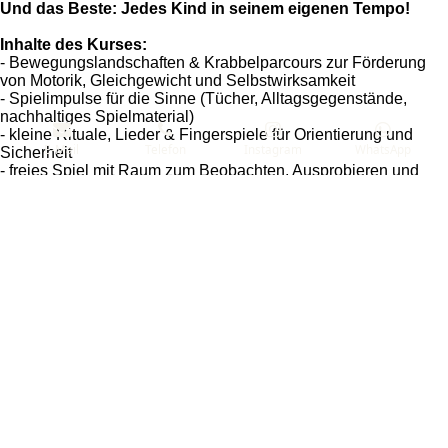
Und das Beste: Jedes Kind in seinem eigenen Tempo!
Inhalte des Kurses:
- Bewegungslandschaften & Krabbelparcours zur Förderung
von Motorik, Gleichgewicht und Selbstwirksamkeit
- Spielimpulse für die Sinne (Tücher, Alltagsgegenstände,
nachhaltiges Spielmaterial)
- kleine Rituale, Lieder & Fingerspiele für Orientierung und
E-Mail
Telefon
Instagram
WhatsApp
Sicherheit
- freies Spiel mit Raum zum Beobachten, Ausprobieren und
Kontakt zu Gleichaltrigen
- Austausch für Eltern zu Themen wie Entwicklungssprünge,
Frustrationstoleranz, Loslassen und Begleiten, Autonomie &
Nähe
Entdecke krabbelIch
Alle Erlebnisse & Workshops
TOP
Impressum & Datenschutz