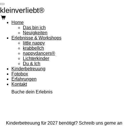
Zum
kleinverliebt®
Hauptinhalt
springen
Home
Das bin ich
Neuigkeiten
Erlebnisse & Workshops
little nappy
krabbelIch
nappydancers®
Lichterkinder
Du & Ich
Kinderbetreuung
Fotobox
Erfahrungen
Kontakt
Buche dein Erlebnis
Kinderbetreuung für 2027 benötigt? Schreib uns gerne an