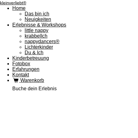
kleinverliebt®
Home
Das bin ich
Neuigkeiten
Erlebnisse & Workshops
little nappy
krabbelIch
nappydancers®
Lichterkinder
Du & Ich
Kinderbetreuung
Fotobox
Erfahrungen
Kontakt
Warenkorb
Buche dein Erlebnis